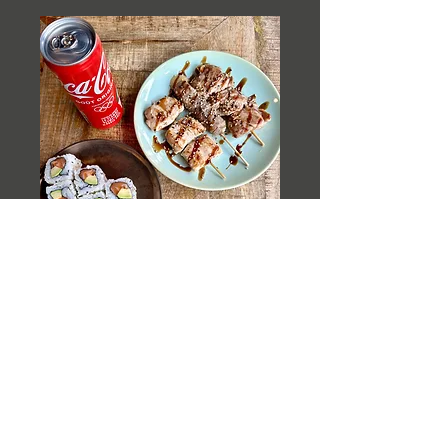
AïKo Combo KUSHI
3 pièces Brochettes au choix
1 Riz Nature ou Vinaigré
1 Cali’Roll au choix
29 €