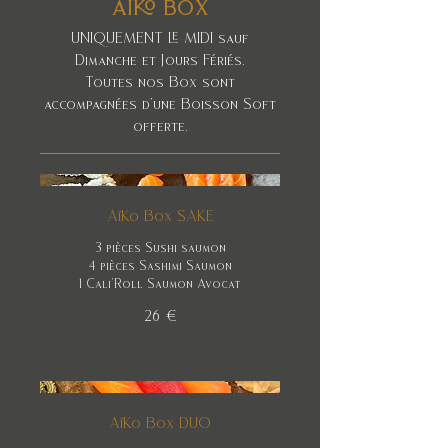
AIKO BOX
UNIQUEMENT LE MIDI sauf
Dimanche et Jours Fériés.
Toutes nos Box sont
accompagnées d'une Boisson Soft
offerte.
AïKo Box SAKE
3 pièces Sushi saumon
4 pièces Sashimi Saumon
26 €
AïKo Box DUO