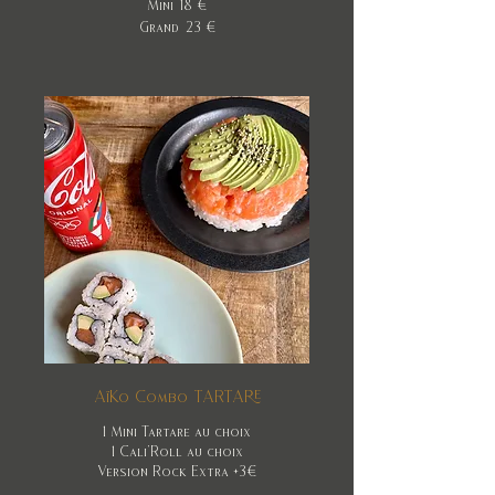
Mini
18 €
Grand
23 €
AïKo Combo TARTARE
1 Mini Tartare au choix
1 Cali’Roll au choix
Version Rock Extra +3€